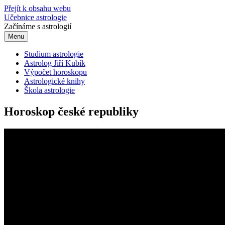
Přejít k obsahu webu
Učebnice astrologie
Začínáme s astrologií
Menu
Studium astrologie
Astrolog Jiří Kubík
Výpočet horoskopu
Astrologické knihy
Škola astrologie
Horoskop české republiky