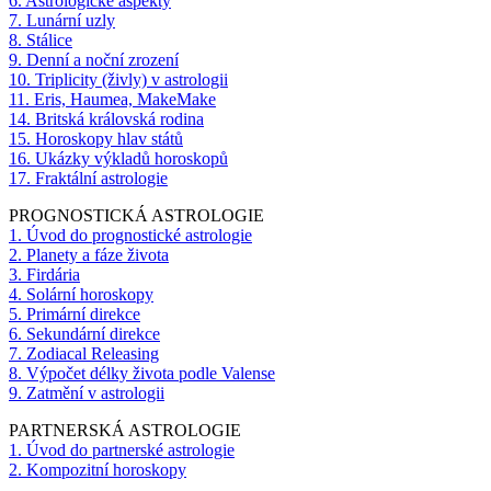
6. Astrologické aspekty
7. Lunární uzly
8. Stálice
9. Denní a noční zrození
10. Triplicity (živly) v astrologii
11. Eris, Haumea, MakeMake
14. Britská královská rodina
15. Horoskopy hlav států
16. Ukázky výkladů horoskopů
17. Fraktální astrologie
PROGNOSTICKÁ ASTROLOGIE
1. Úvod do prognostické astrologie
2. Planety a fáze života
3. Firdária
4. Solární horoskopy
5. Primární direkce
6. Sekundární direkce
7. Zodiacal Releasing
8. Výpočet délky života podle Valense
9. Zatmění v astrologii
PARTNERSKÁ ASTROLOGIE
1. Úvod do partnerské astrologie
2. Kompozitní horoskopy