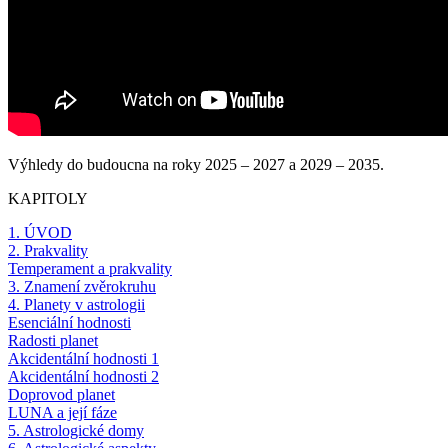
Výhledy do budoucna na roky 2025 – 2027 a 2029 – 2035.
KAPITOLY
1. ÚVOD
2. Prakvality
Temperament a prakvality
3. Znamení zvěrokruhu
4. Planety v astrologii
Esenciální hodnosti
Radosti planet
Akcidentální hodnosti 1
Akcidentální hodnosti 2
Doprovod planet
LUNA a její fáze
5. Astrologické domy