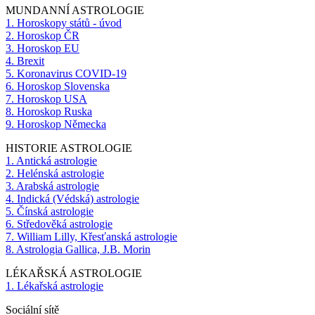
MUNDANNÍ ASTROLOGIE
1. Horoskopy států - úvod
2. Horoskop ČR
3. Horoskop EU
4. Brexit
5. Koronavirus COVID-19
6. Horoskop Slovenska
7. Horoskop USA
8. Horoskop Ruska
9. Horoskop Německa
HISTORIE ASTROLOGIE
1. Antická astrologie
2. Helénská astrologie
3. Arabská astrologie
4. Indická (Védská) astrologie
5. Čínská astrologie
6. Středověká astrologie
7. William Lilly, Křesťanská astrologie
8. Astrologia Gallica, J.B. Morin
LÉKAŘSKÁ ASTROLOGIE
1. Lékařská astrologie
Sociální sítě