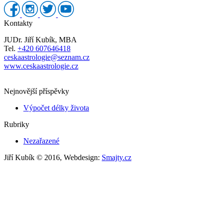
Kontakty
JUDr. Jiří Kubík, MBA
Tel.
+420 607646418
ceskaastrologie@seznam.cz
www.ceskaastrologie.cz
Nejnovější příspěvky
Výpočet délky života
Rubriky
Nezařazené
Jiří Kubík © 2016, Webdesign:
Smajty.cz